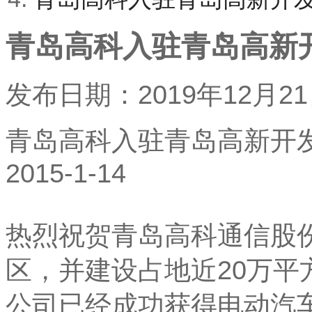
青岛高科入驻青岛高新
发布日期：
2019年12月2
青岛高科入驻青岛高新开
2015-1-14
热烈祝贺青岛高科通信股
区，并建设占地近20万
公司已经成功获得电动汽