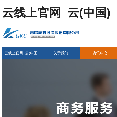
云线上官网_云(中国)
云线上官网_云(中国)
关于我们
资讯中心