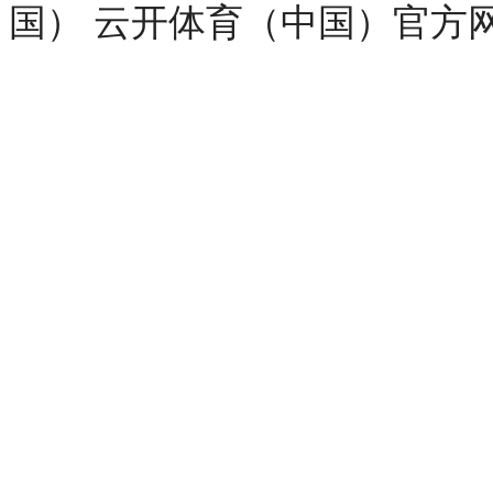
国）
云开体育（中国）官方网站-y